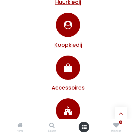
Huurkledij
Koopkledij
Accessoires
0
Decoratie
Home
Search
Wishlist