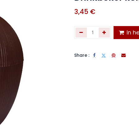
3,45
€
In he
Share :