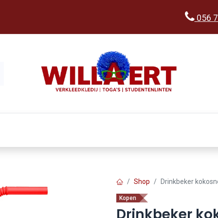
056 7
Kopen
Verkleedwereld
Ka
Shop
Drinkbeker kokosno
Kopen
Drinkbeker kok