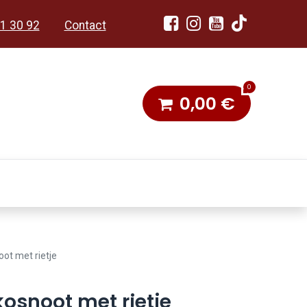
1 30 92
Contact
0
0,00
€
dobon
Toneel & Stoet
ot met rietje
osnoot met rietje