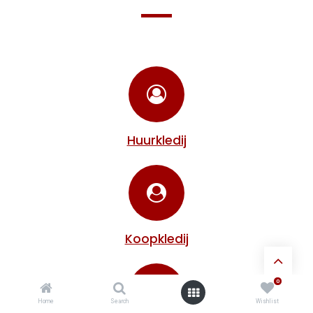
Huurkledij
Koopkledij
0
Home
Search
Wishlist