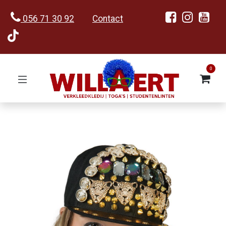
056 71 30 92
Contact
0