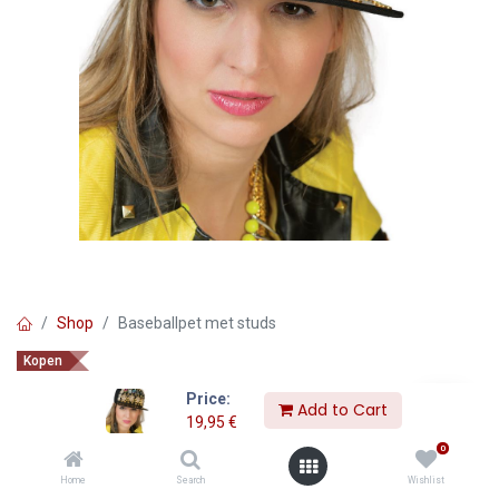
Shop
Baseballpet met studs
Kopen
Baseballpet met studs
Price:
Add to Cart
19,95
€
19,95
€
0
Home
Search
Wishlist