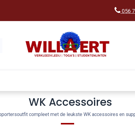
056 7
Kopen
Verkleedwereld
Ka
WK Accessoires
portersoutfit compleet met de leukste WK accessoires en suppo