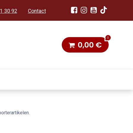
1 30 92
Contact
0
0,00
€
dobon
Toneel & Stoet
rterartikelen.