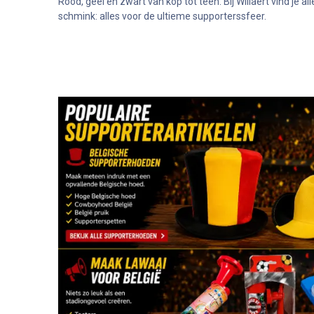
Rood, geel en zwart van kop tot teen. Bij Willaert vind je
schmink: alles voor de ultieme supporterssfeer.