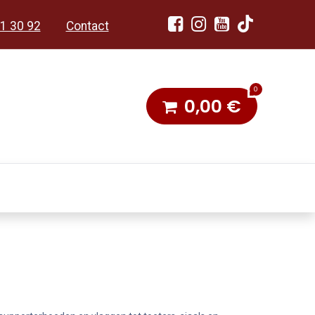
1 30 92
Contact
0
0,00
€
dobon
Toneel & Stoet