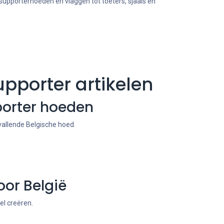
 supporterhoeden en vlaggen tot toeters, sjaals en
upporter artikelen
porter hoeden
allende Belgische hoed.
or België
el creëren.