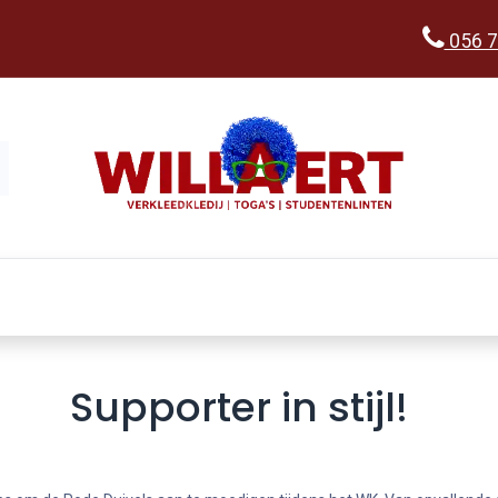
056 7
Kopen
Verkleedwereld
Ka
Supporter in stijl!