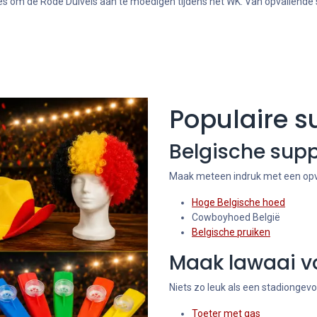
 alles om de Rode Duivels aan te moedigen tijdens het WK. Van opvallende
Populaire s
Belgische sup
Maak meteen indruk met een opv
Hoge Belgische hoed
Cowboyhoed België
Belgische pruiken
Maak lawaai vo
Niets zo leuk als een stadiongevo
Toeter met gas