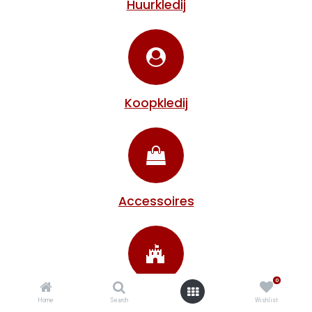
Huurkledij
Koopkledij
Accessoires
0
Decoratie
Home
Search
Wishlist