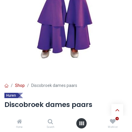
Shop
Discobroek dames paars
Huren
Discobroek dames paars
0
Ontdek de voordelen van
huur verkleedkledij
:
Home
Search
Wishlist