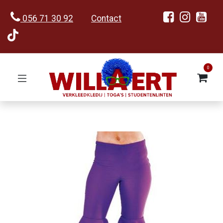
056 71 30 92
Contact
0