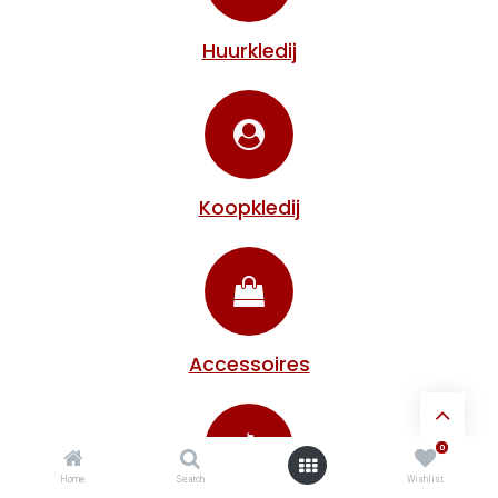
Huurkledij
Koopkledij
Accessoires
0
Home
Search
Wishlist