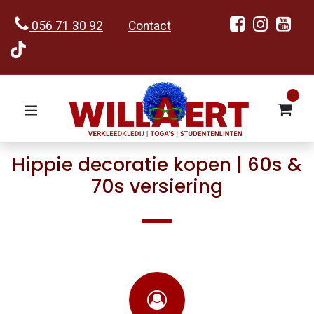
056 71 30 92
Contact
0
Hippie decoratie kopen | 60s &
70s versiering