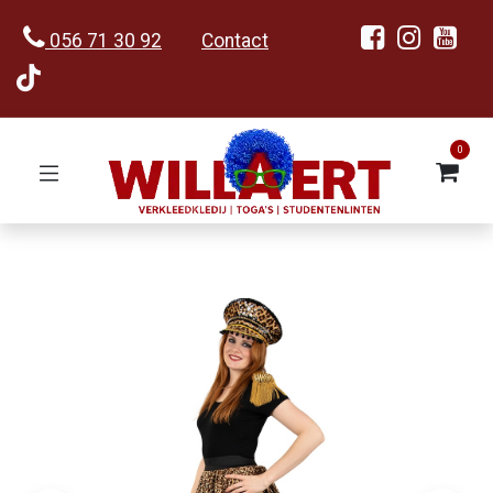
056 71 30 92
Contact
0