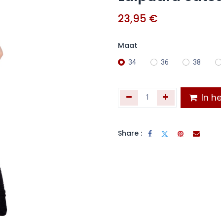
23,95
€
Maat
34
36
38
In he
Share :