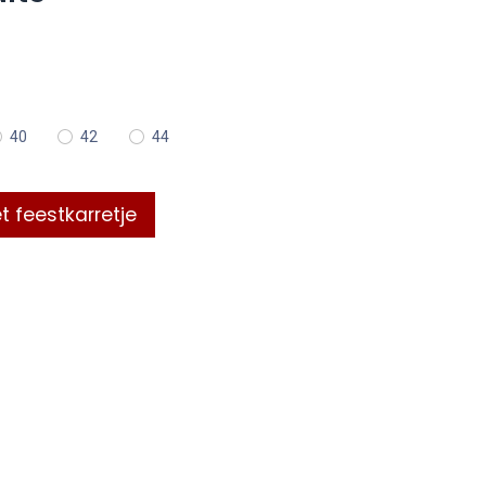
40
42
44
t feestkarretje