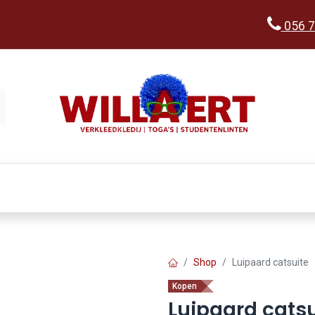
056 7
Kopen
Verkleedwereld
Ka
Shop
Luipaard catsuite
Kopen
Luipaard catsu