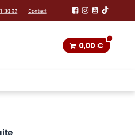
1 30 92
Contact
0
0,00
€
dobon
Toneel & Stoet
ite