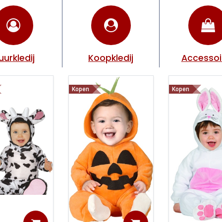
uurkledij
Koopkledij
Accessoi
Kopen
Kopen