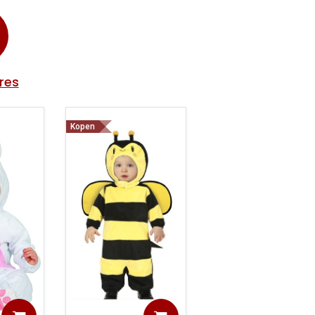
res
Kopen