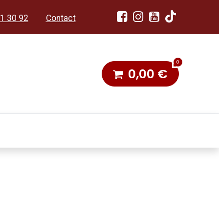
1 30 92
Contact
0
0,00
€
dobon
Toneel & Stoet