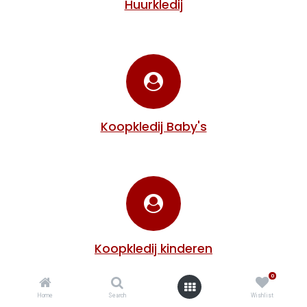
Huurkledij
Koopkledij Baby's
Koopkledij kinderen
0
Home
Search
Wishlist