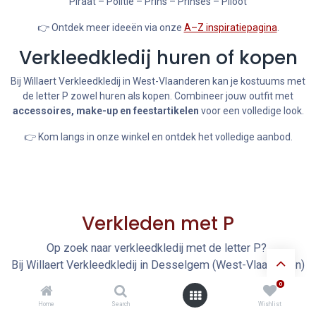
Piraat – Politie – Prins – Prinses – Piloot
👉 Ontdek meer ideeën via onze
A–Z inspiratiepagina
.
Verkleedkledij huren of kopen
Bij Willaert Verkleedkledij in West-Vlaanderen kan je kostuums met
de letter P zowel huren als kopen. Combineer jouw outfit met
accessoires, make-up en feestartikelen
voor een volledige look.
👉 Kom langs in onze winkel en ontdek het volledige aanbod.
Verkleden met P
Op zoek naar verkleedkledij met de letter P?
Bij Willaert Verkleedkledij in Desselgem (West-Vlaanderen)
vind je een ruim aanbod kostuums zoals Piraat, pipi
0
langkous en meer. Ideaal voor carnaval, themafeesten en
Home
Search
Wishlist
verkleedpartijen voor kinderen en volwassenen.