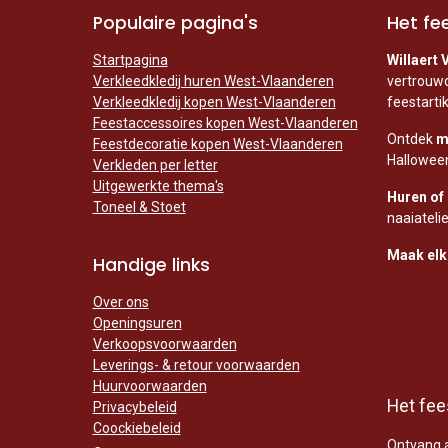
Populaire pagina's
Het fee
Startpagina
Willaert 
Verkleedkledij huren West-Vlaanderen
vertrouwd
Verkleedkledij kopen West-Vlaanderen
feestarti
Feestaccessoires kopen West-Vlaanderen
Ontdek
m
Feestdecoratie kopen West-Vlaanderen
Halloween
Verkleden per letter
Uitgewerkte thema's
Huren of
Toneel & Stoet
naaiatelie
Maak elk 
Handige links
Over ons
Openingsuren
Verkoopsvoorwaarden
Leverings- & retour voorwaarden
Huurvoorwaarden
Het fees
Privacybeleid
Coockiebeleid
Ontvang a