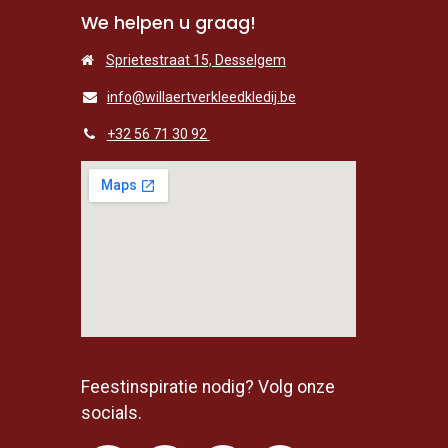
We helpen u graag!
Sprietestraat 15, Desselgem
info@willaertverkleedkledij.be
+32 56 71 30 92
Feestinspiratie nodig? Volg onze
socials.