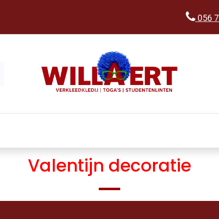
056 7
Kopen
Verkleedwereld
Ka
Valentijn decoratie