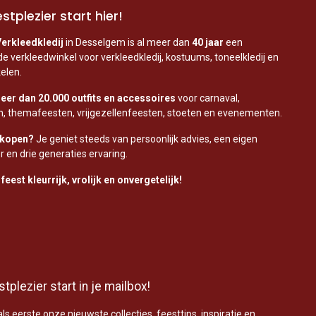
stplezier start hier!
Verkleedkledij
in Desselgem is al meer dan
40 jaar
een
e verkleedwinkel voor verkleedkledij, kostuums, toneelkledij en
kelen.
eer dan 20.000 outfits en accessoires
voor carnaval,
, themafeesten, vrijgezellenfeesten, stoeten en evenementen.
 kopen?
Je geniet steeds van persoonlijk advies, een eigen
r en drie generaties ervaring.
feest kleurrijk, vrolijk en onvergetelijk!
tplezier start in je mailbox!
ls eerste onze nieuwste collecties, feesttips, inspiratie en