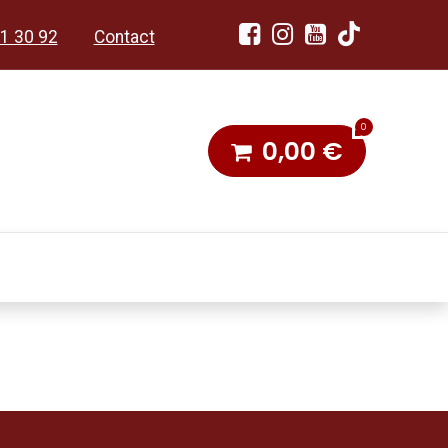
1 30 92
Contact
0
0,00
€
dobon
Toneel & Stoet