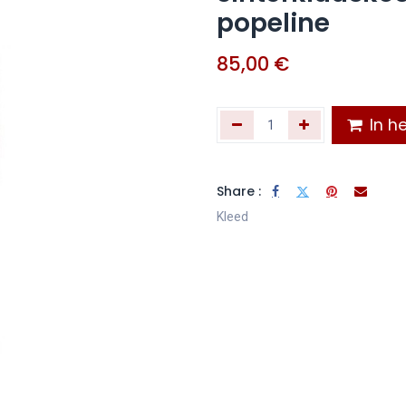
popeline
85,00
€
In he
Share :
Kleed