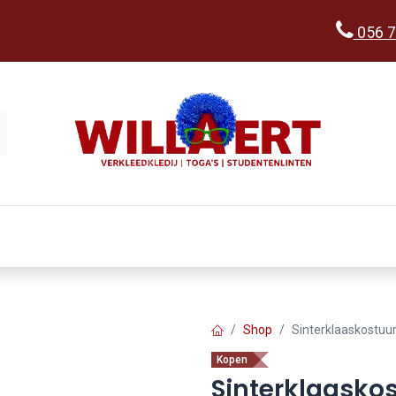
056 7
Kopen
Verkleedwereld
Ka
Shop
Sinterklaaskostuu
Kopen
Sinterklaasko