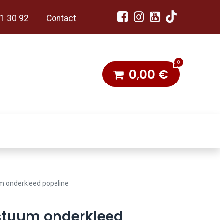
1 30 92
Contact
0
0,00
€
dobon
Toneel & Stoet
m onderkleed popeline
stuum onderkleed