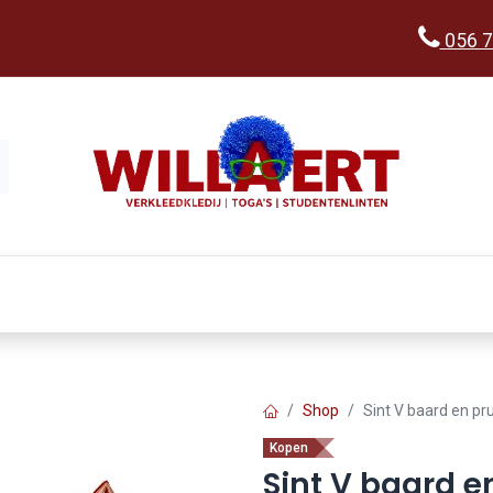
056 7
Kopen
Verkleedwereld
Ka
Shop
Sint V baard en pru
Kopen
Sint V baard e