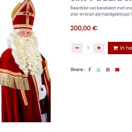
Baardstel van kanekalon met snor
snor en kruin zijn handgeknoopt. 
200,00
€
In he
Share :