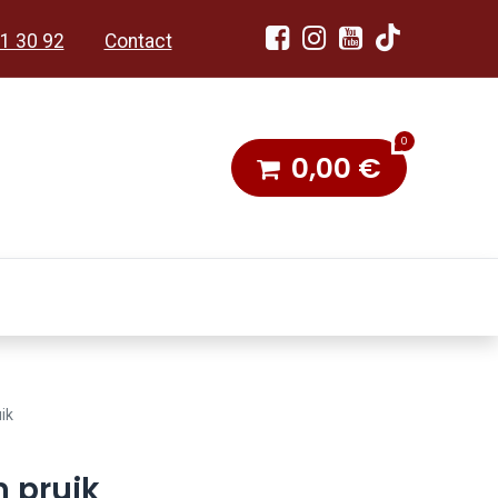
1 30 92
Contact
0
0,00
€
dobon
Toneel & Stoet
ik
n pruik