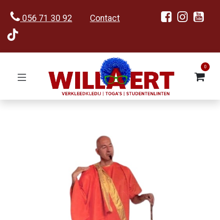
056 71 30 92
Contact
0