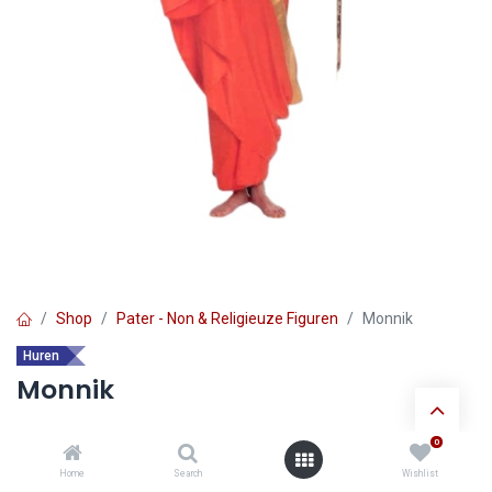
Shop
Pater - Non & Religieuze Figuren
Monnik
Huren
Monnik
0
Ontdek de voordelen van
huur verkleedkledij
:
Home
Search
Wishlist