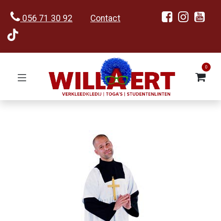
056 71 30 92
Contact
0