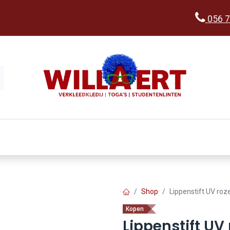
056 7
Kopen
Verkleedwereld
Ka
Shop
Lippenstift UV roz
Kopen
Lippenstift UV 