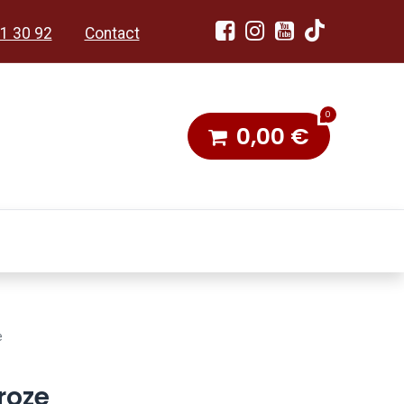
1 30 92
Contact
0
0,00
€
dobon
Toneel & Stoet
e
roze