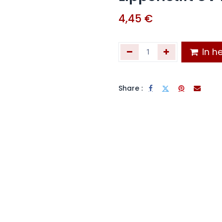
4,45
€
In he
Share :