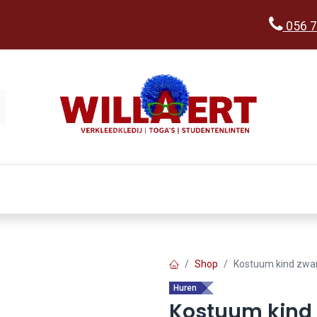
056 7
Kopen
Verkleedwereld
Ka
Shop
Kostuum kind zwa
Huren
Kostuum kind 