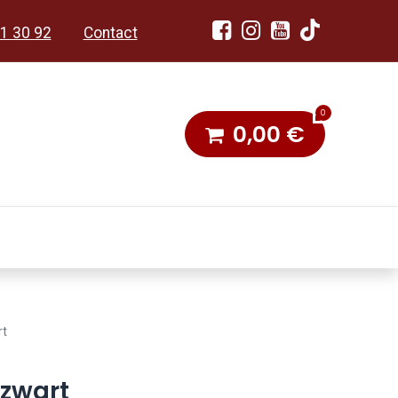
1 30 92
Contact
0
0,00
€
dobon
Toneel & Stoet
rt
zwart