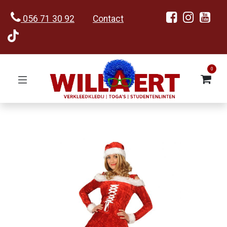
056 71 30 92
Contact
0