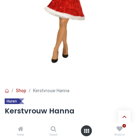
Shop
Kerstvrouw Hanna
Huren
Kerstvrouw Hanna
0
Ontdek de voordelen van
huur verkleedkledij
:
Home
Search
Wishlist