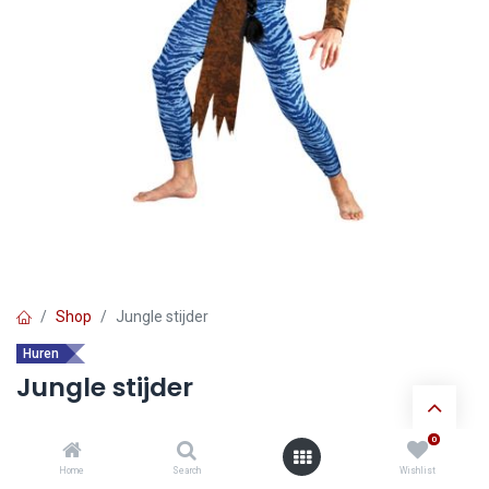
Shop
Jungle stijder
Huren
Jungle stijder
0
Ontdek de voordelen van
huur verkleedkledij
:
Home
Search
Wishlist