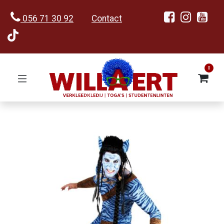
056 71 30 92
Contact
0