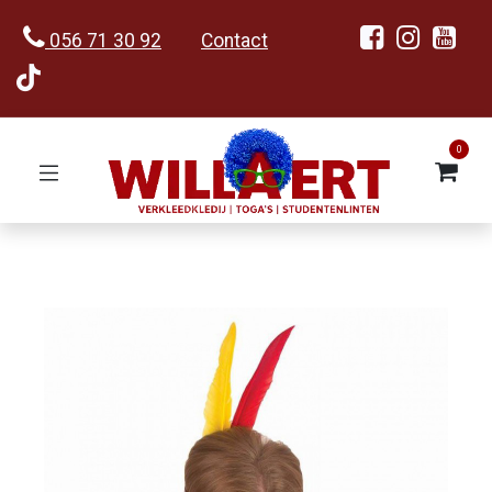
056 71 30 92
Contact
0