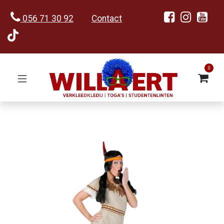
056 71 30 92
Contact
0