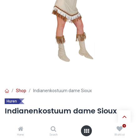
Shop
Indianenkostuum dame Sioux
Huren
Indianenkostuum dame Sioux
0
Ontdek de voordelen van
huur verkleedkledij
:
Home
Search
Wishlist