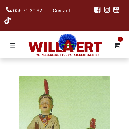
056 71 30 92
Contact
0