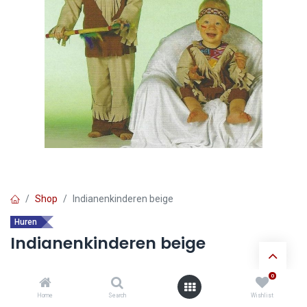
Shop
Indianenkinderen beige
Huren
Indianenkinderen beige
0
Ontdek de voordelen van
huur verkleedkledij
:
Home
Search
Wishlist