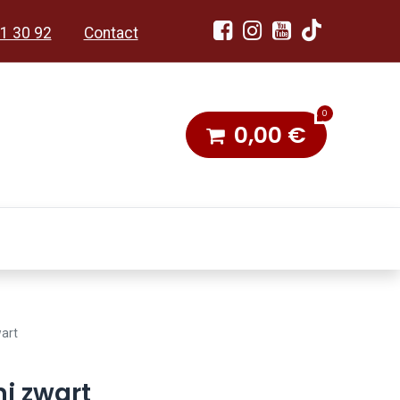
1 30 92
Contact
0
0,00
€
dobon
Toneel & Stoet
art
i zwart