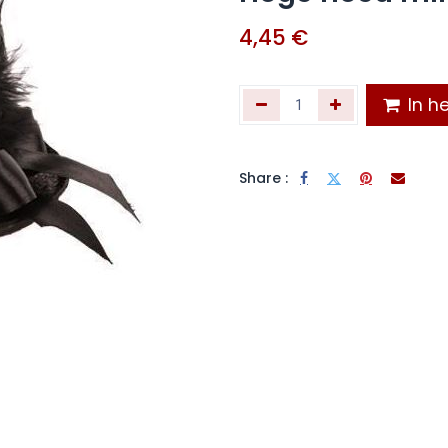
4,45
€
In he
Share :