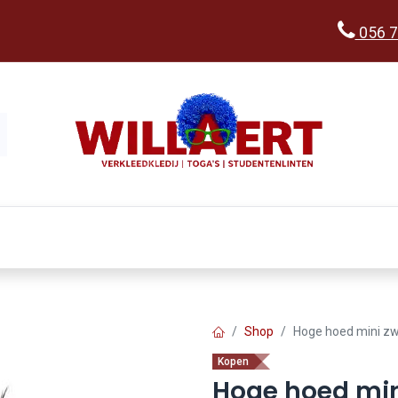
056 7
Kopen
Verkleedwereld
Ka
Shop
Hoge hoed mini zw
Kopen
Hoge hoed min