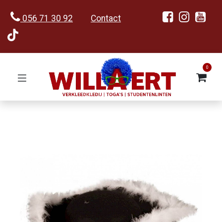
056 71 30 92
Contact
0