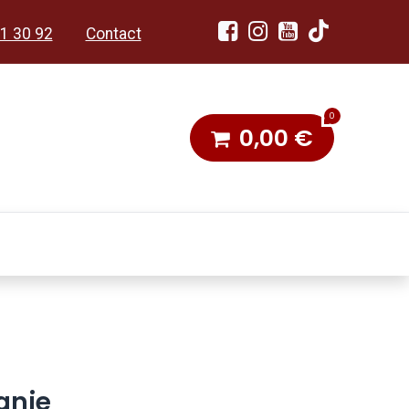
1 30 92
Contact
0
0,00
€
dobon
Toneel & Stoet
anje