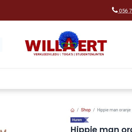
056 7
Kopen
Verkleedwereld
Ka
Shop
Hippie man oranje
Huren
Hippie man or