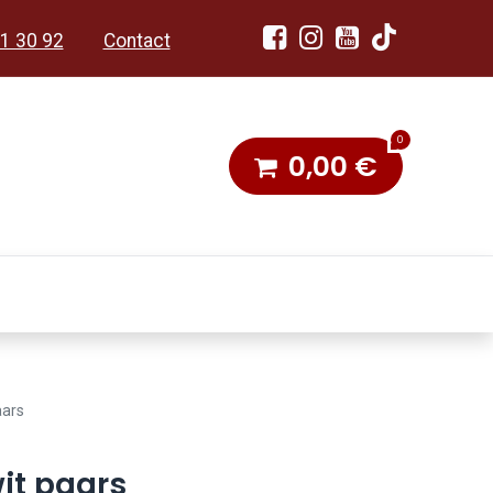
1 30 92
Contact
0
0,00
€
dobon
Toneel & Stoet
aars
it paars