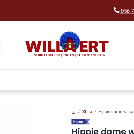
056 7
Kopen
Verkleedwereld
Ka
Shop
Hippie dame wit p
Huren
Hippie dame w