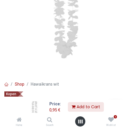
Shop
Hawaïkrans wit
Kopen
Hawaïkrans wit
Price:
Add to Cart
0,95
€
0,95
€
0
Home
Search
Wishlist