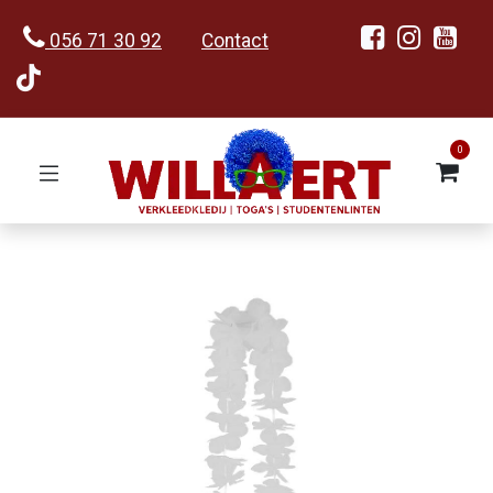
056 71 30 92
Contact
0