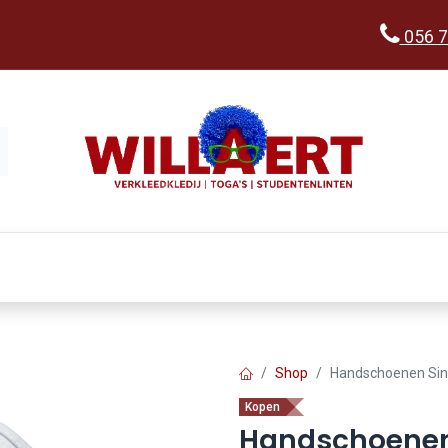
056 7
Kopen
Verkleedwereld
Ka
Shop
Handschoenen Sin
Kopen
Handschoenen