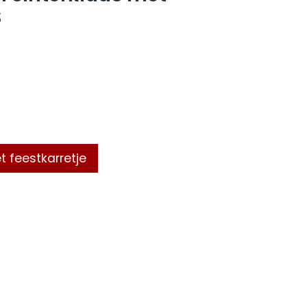
S
t feestkarretje