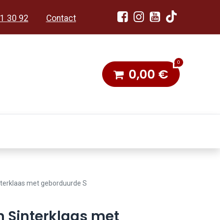
1 30 92
Contact
0
0,00
€
dobon
Toneel & Stoet
terklaas met geborduurde S
 Sinterklaas met