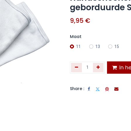
geborduurde 
9,95
€
Maat
11
13
15
In he
Share :