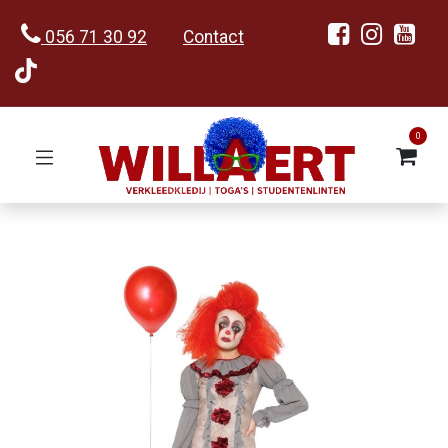
056 71 30 92
Contact
0