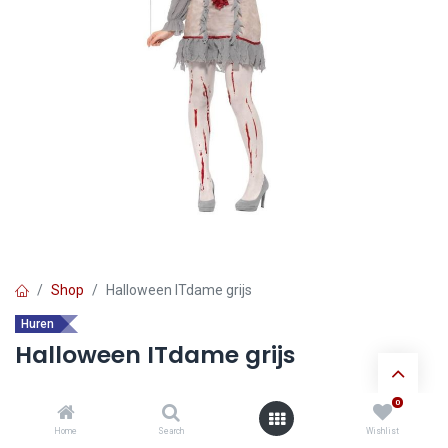
Shop
Halloween ITdame grijs
Huren
Halloween ITdame grijs
0
Ontdek de voordelen van
huur verkleedkledij
:
Home
Search
Wishlist