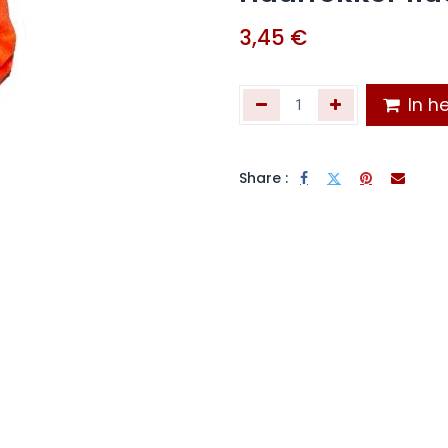
3,45
€
In he
Share :