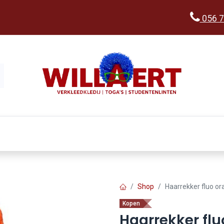
056 7
Kopen
Verkleedwereld
Ka
Shop
Haarrekker fluo or
Kopen
Haarrekker flu