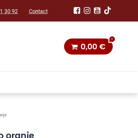
1 30 92
Contact
0
0,00
€
dobon
Toneel & Stoet
anje
o oranje