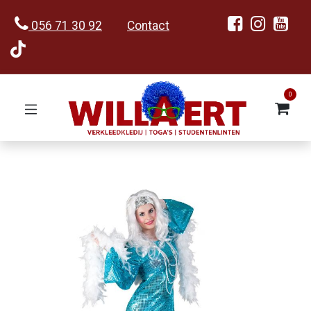
056 71 30 92
Contact
0