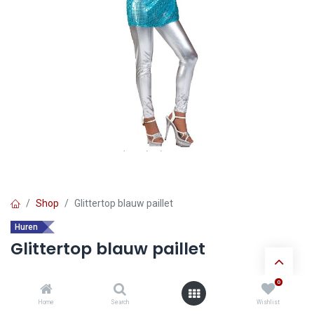
Shop
Glittertop blauw paillet
Huren
Glittertop blauw paillet
0
Ontdek de voordelen van
huur verkleedkledij
:
Home
Search
Wishlist