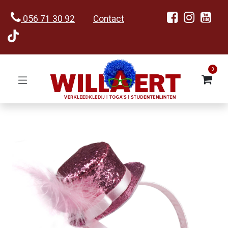
056 71 30 92
Contact
0