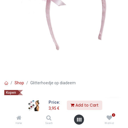
Shop
Glitterhoedje op diadeem
Kopen
Glitterhoedje op diadeem
Price:
Add to Cart
3,95
€
3,95
€
0
Home
Search
Wishlist