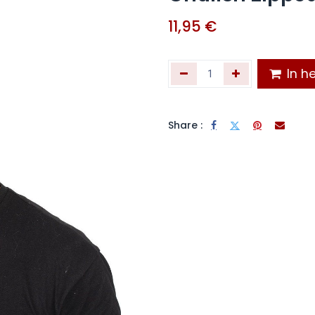
11,95
€
In he
Share :