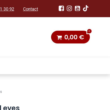
1 30 92
Contact
0
0,00
€
dobon
Toneel & Stoet
es
d eyes