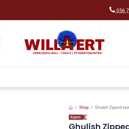
056 7
Kopen
Verkleedwereld
Ka
Shop
Ghulish Zipped ey
Kopen
Ghulish Zippe