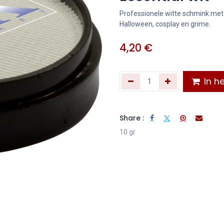
Professionele witte schmink met 
Halloween, cosplay en grime.
4,20
€
In he
Share :
10 gr