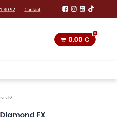
1 30 92
Contact
0
0,00
€
dobon
Toneel & Stoet
amond FX
- Diamond FX