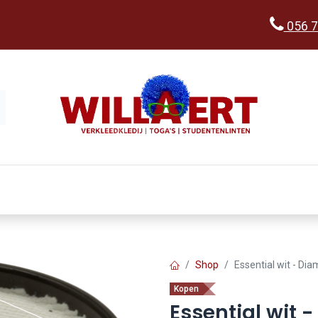
056 7
Kopen
Verkleedwereld
Ka
Shop
Essential wit - Di
Kopen
Essential wit 