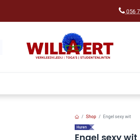
056 7
Kopen
Verkleedwereld
Ka
Shop
Engel sexy wit
Huren
Engel sexy wit