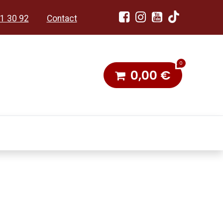
1 30 92
Contact
0
0,00
€
dobon
Toneel & Stoet