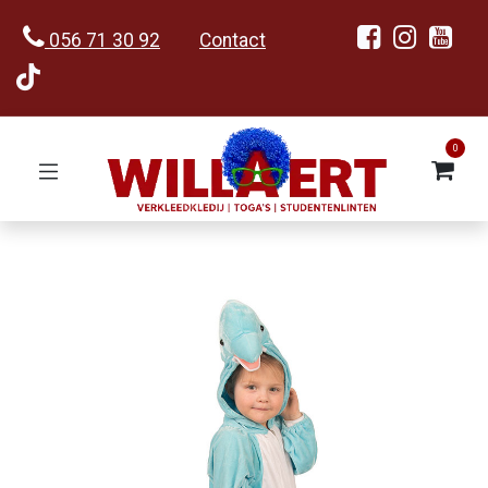
056 71 30 92
Contact
0