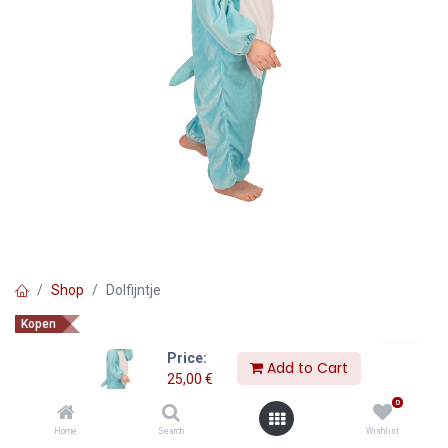
Shop
Dolfijntje
Kopen
Dolfijntje
Price:
Add to Cart
25,00
€
25,00
€
0
Home
Search
Wishlist