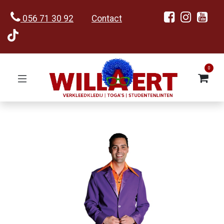
056 71 30 92
Contact
0