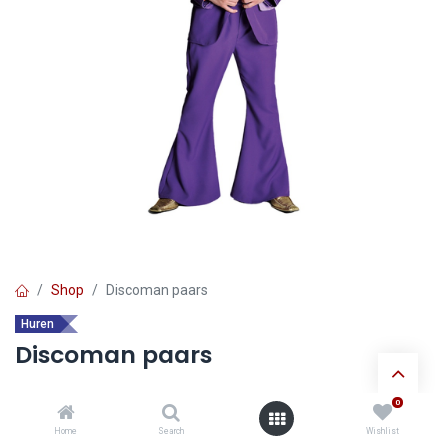
Shop
Discoman paars
Huren
Discoman paars
0
Ontdek de voordelen van
huur verkleedkledij
:
Home
Search
Wishlist