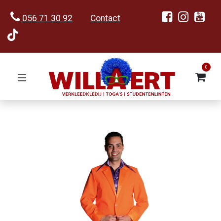
056 71 30 92
Contact
0