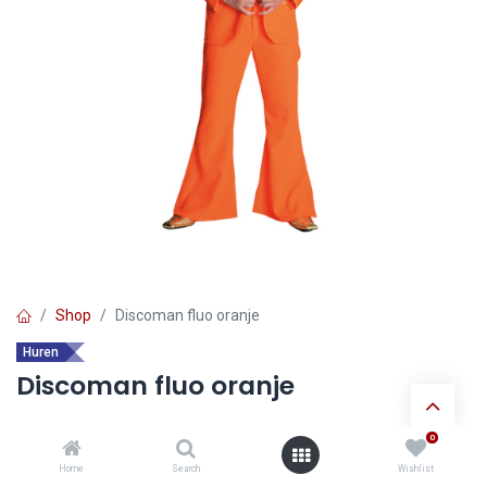
Shop
Discoman fluo oranje
Huren
Discoman fluo oranje
0
Ontdek de voordelen van
huur verkleedkledij
:
Home
Search
Wishlist