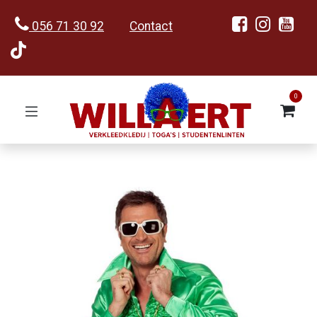
056 71 30 92
Contact
0