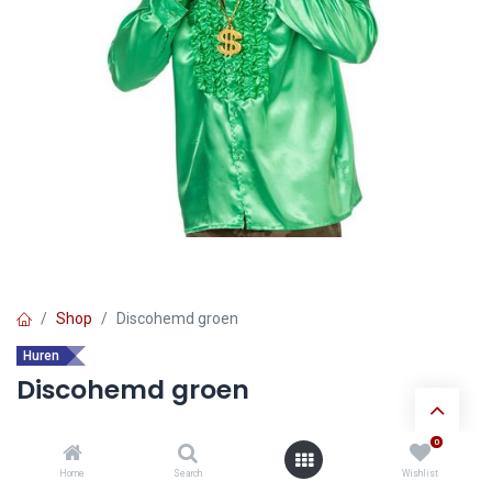
Shop
Discohemd groen
Huren
Discohemd groen
0
Ontdek de voordelen van
huur verkleedkledij
:
Home
Search
Wishlist