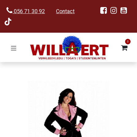
056 71 30 92
Contact
0