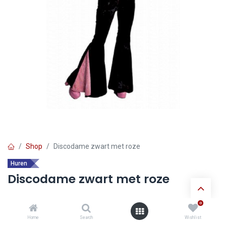
Shop
Discodame zwart met roze
Huren
Discodame zwart met roze
0
Ontdek de voordelen van
huur verkleedkledij
:
Home
Search
Wishlist