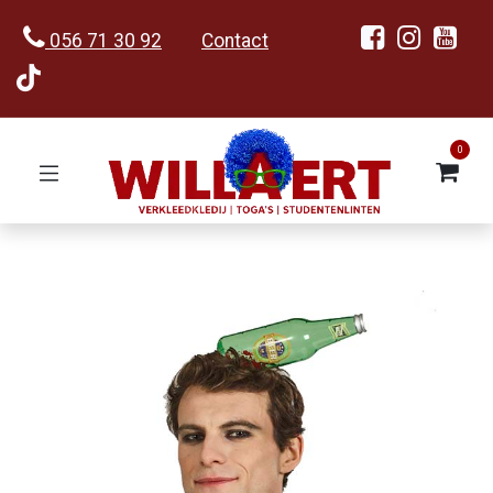
056 71 30 92
Contact
0