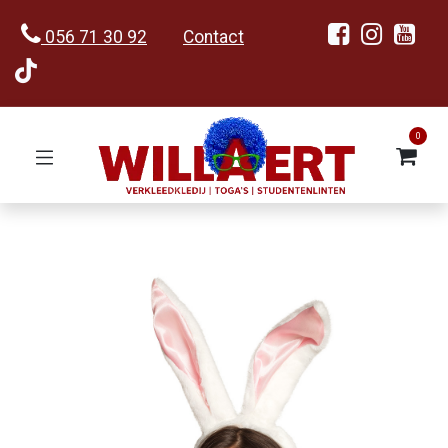
056 71 30 92
Contact
0