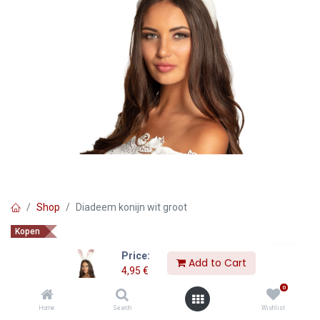
Shop
Diadeem konijn wit groot
Kopen
Diadeem konijn wit groot
Price:
Add to Cart
4,95
€
4,95
€
0
Home
Search
Wishlist