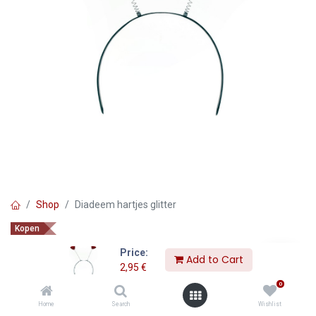
Shop
Diadeem hartjes glitter
Kopen
Diadeem hartjes glitter
Price:
Add to Cart
2,95
€
2,95
€
0
Home
Search
Wishlist