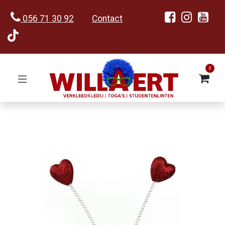
056 71 30 92
Contact
0