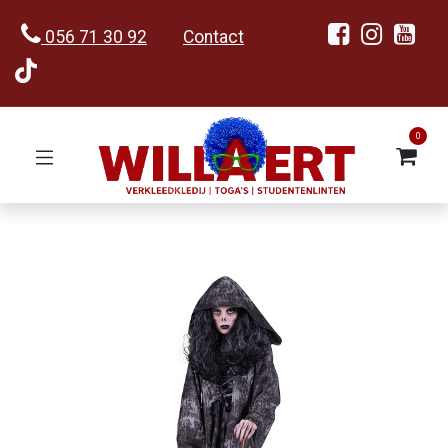
056 71 30 92
Contact
0