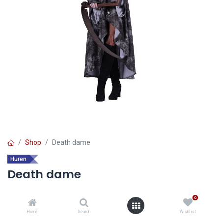
Shop
Death dame
Huren
Death dame
0
Ontdek de voordelen van
huur verkleedkledij
:
Home
Search
Wishlist