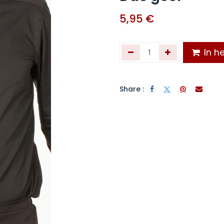
5,95
€
In he
Share :