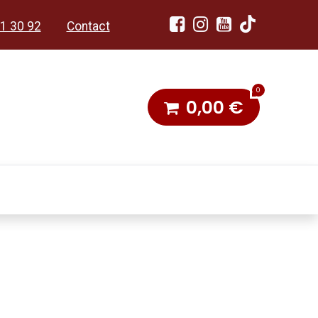
1 30 92
Contact
0
0,00
€
dobon
Toneel & Stoet