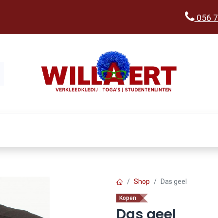
056 7
Kopen
Verkleedwereld
Ka
Shop
Das geel
Kopen
Das geel