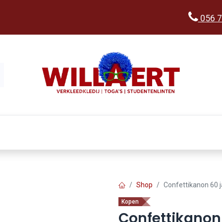
056 7
Kopen
Verkleedwereld
Ka
Shop
Confettikanon 60 
Kopen
Confettikanon