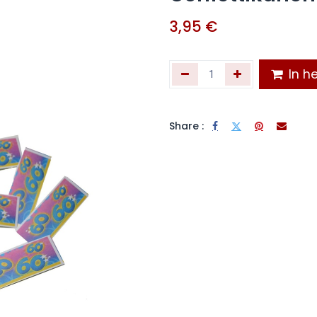
3,95
€
In he
Share :